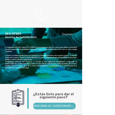
ISO 37301
Regresar
Gestión de Cumplimiento
La implementación de la Norma ISO 37301 está motivada por diversas causas que reflejan la necesidad
creciente de gestionar el cumplimiento de manera efectiva en un entorno empresarial cada vez más complejo
y regulado.
La norma establece las directrices para gestionar el cumplimiento dentro de las organizaciones. Su objetivo
es garantizar que las empresas puedan identificar, evaluar y mitigar los riesgos de incumplimiento de manera
efectiva y abarca diversos aspectos del
cumplimiento, entre los que destacan la creación de una política de cumplimiento, laasignación de
responsabilidades, la formación del personal, la realización de auditorías yla revisión periódica del sistema.
También subraya la importancia de la cultura de cumplimiento y el compromiso de la alta dirección en la
promoción de un entorno ético y legal.
¿Estás listo para dar el
siguiente paso?
DESCARGA EL CUESTIONARIO PARA COTIZAR