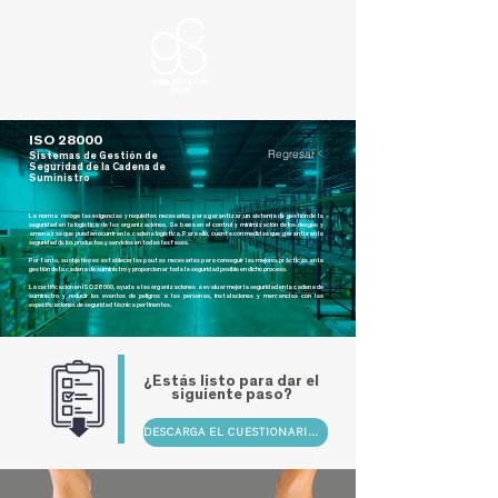
ISO 28000
Regresar
Sistemas de Gestión de
Seguridad de la Cadena de
Suministro
La norma recoge las exigencias y requisitos necesarios para garantizar un sistema de gestión de la
seguridad en la logística de las organizaciones. Se basa en el control y minimización de los riesgos y
amenazas que puedan ocurrir en la cadena logística. Para ello, cuenta con medidas que garantizan la
seguridad de los productos y servicios en todas las fases.
Por tanto, su objetivo es establecer las pautas necesarias para conseguir las mejores prácticas en la
gestión de la cadena de suministro y proporcionar toda la seguridad posible en dicho proceso.
La certificación en ISO 28000, ayuda a las organizaciones a evaluar mejor la seguridad en la cadena de
suministro y reducir los eventos de peligros a las personas, instalaciones y mercancías con las
especificaciones de seguridad técnica pertinentes.
¿Estás listo para dar el
siguiente paso?
DESCARGA EL CUESTIONARIO PARA COTIZAR