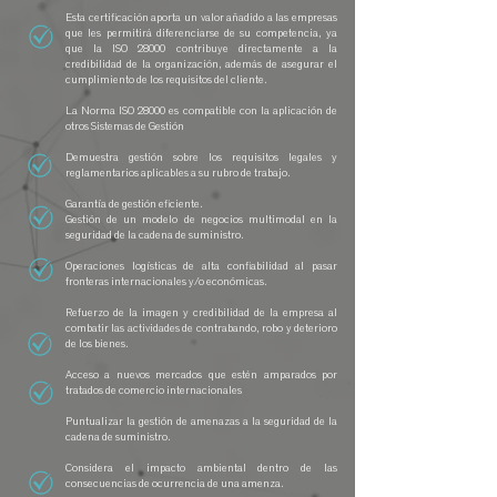
Esta certificación aporta un valor añadido a las empresas
que les permitirá diferenciarse de su competencia, ya
que la ISO 28000 contribuye directamente a la
credibilidad de la organización, además de asegurar el
cumplimiento de los requisitos del cliente.
La Norma ISO 28000 es compatible con la aplicación de
otros Sistemas de Gestión
Demuestra gestión sobre los requisitos legales y
reglamentarios aplicables a su rubro de trabajo.
Garantía de gestión eficiente.
Gestión de un modelo de negocios multimodal en la
seguridad de la cadena de suministro.
Operaciones logísticas de alta confiabilidad al pasar
fronteras internacionales y/o económicas.
Refuerzo de la imagen y credibilidad de la empresa al
combatir las actividades de contrabando, robo y deterioro
de los bienes.
Acceso a nuevos mercados que estén amparados por
tratados de comercio internacionales
Puntualizar la gestión de amenazas a la seguridad de la
cadena de suministro.
Considera el impacto ambiental dentro de las
consecuencias de ocurrencia de una amenza.