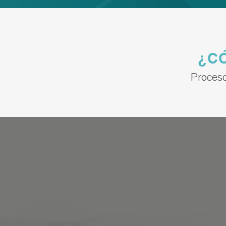
¿C
​Proces