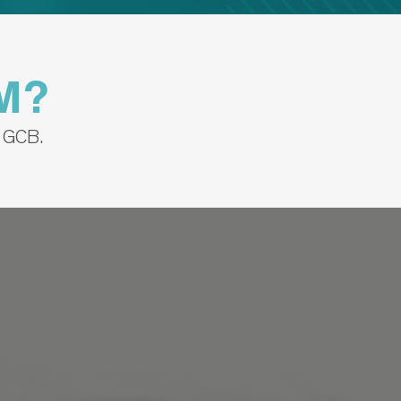
?
M
n GCB.