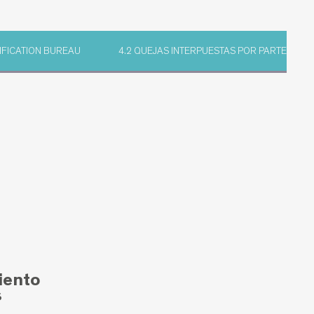
TIFICATION BUREAU
4.2 QUEJAS INTERPUESTAS POR PARTES IN
iento
s