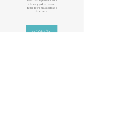
nuestros congresos de tu de
interés, y podras resolver
dudas que tengas acerca de
dicho tema.
CONOCE MÁS...