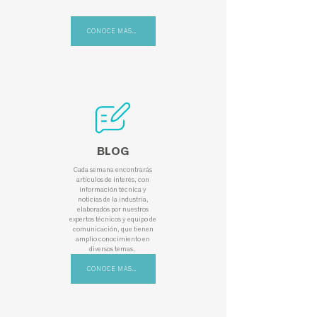
CONOCE MÁS...
BLOG
Cada semana encontrarás
artículos de interés, con
información técnica y
noticias de la industria,
elaborados por nuestros
expertos técnicos y equipo de
comunicación, que tienen
amplio conocimiento en
diversos temas.
CONOCE MÁS...