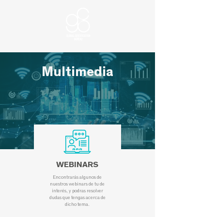
Multimedia
WEBINARS
Encontrarás algunos de
nuestros webinars de tu de
interés, y podras resolver
dudas que tengas acerca de
dicho tema.